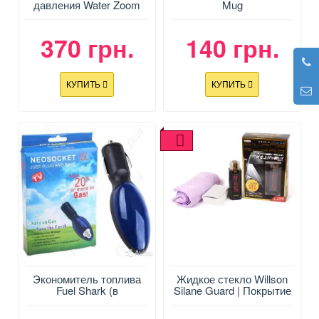
давления Water Zoom
Mug
(ВОТЕР ЗУМ) насадка
на шланг
370 грн.
140 грн.
КУПИТЬ
КУПИТЬ
Экономитель топлива
Жидкое стекло Willson
Fuel Shark (в
Silane Guard | Покрытие
прикуриватель)
для автомобиля (95 мл)