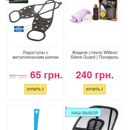
Ледоступы с
Жидкое стекло Willson
металлическим шипом
Silane Guard | Полироль
"Ледоходы" (шипов 6
для автомобиля (57 мл)
шт.)
65 грн.
240 грн.
90 грн.
КУПИТЬ
КУПИТЬ
НАШ ВЫБОР