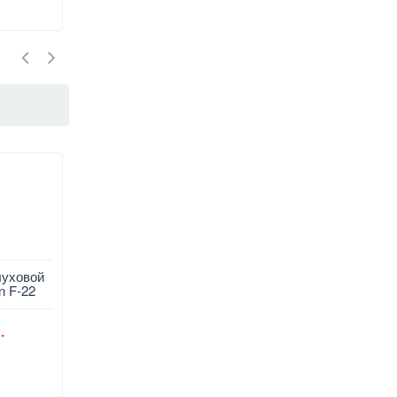
луховой
Карманный слуховой
Слуховой аппарат
n F-22
аппарат Axon F-28
внутриушной Axon K-
.
530 грн.
610 грн.