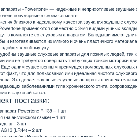
аппараты «Powertone» — надежные и неприхотливые заушные
 очень популярные в своем сегменте.
жения близкого к идеальному качества звучания заушные слух
Powertone применяются совместно с 3-мя видами ушных вклад
дут в комплекте со слуховым аппаратом. Вкладыши имеют дли
бы и изготавливаются из мягкого и очень пластичного материала
подойдет к любому уху.
удобны заушные слуховые аппараты для пожилых людей, так к
ии ими не требуется совершать требующих тонкой моторики дв
 Еще одним существенным преимуществом заушных слуховых 
тот факт, что для пользования ими идеальная чистота слуховог
льна. Это делает заушные слуховые аппараты привлекательны
радающих заболеваниями типа хронического отита, сопровожд
ми в слуховой канал.
ект поставки:
аппарат Powertone F-138 – 1 шт
я (на английском языке) – 1 шт
адыш – 3 шт
 AG13 (LR44) – 2 шт
ная коробка Powertone с магнитным замком – 1 шт