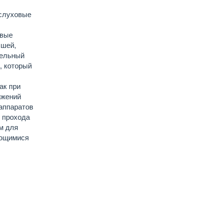
 слуховые
овые
ышей,
тельный
, который
ак при
ижений
аппаратов
о прохода
м для
ающимися