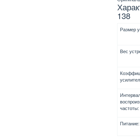
Харак
138
Размер у
Вес устр
Коэффиц
усилител
Интерва
воспрои
частоты:
Питание: