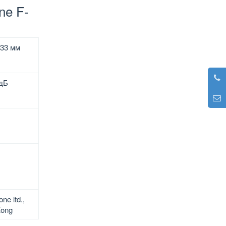
ne F-
х33 мм
 дБ
ne ltd.,
Kong