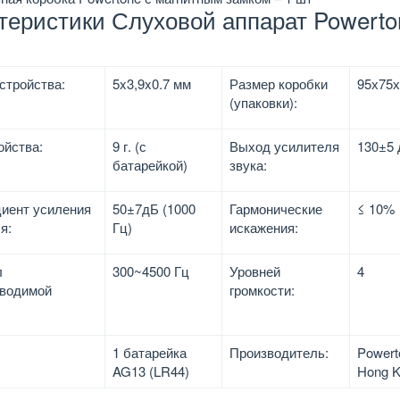
теристики Слуховой аппарат Powerto
стройства:
5x3,9x0.7 мм
Размер коробки
95х75
(упаковки):
ойства:
9 г. (с
Выход усилителя
130±5
батарейкой)
звука:
иент усиления
50±7дБ (1000
Гармонические
≤ 10%
я:
Гц)
искажения:
л
300~4500 Гц
Уровней
4
зводимой
громкости:
1 батарейка
Производитель:
Powerto
AG13 (LR44)
Hong 