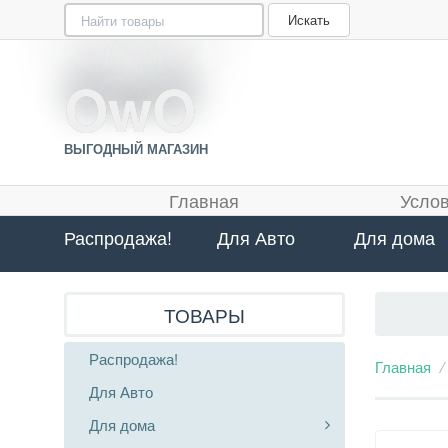
Искать
O
O
w
w
O
O
ВЫГОДНЫЙ МАГАЗИН
Главная
Услов
Распродажа!
Для Авто
Для дома
ТОВАРЫ
Распродажа!
Главная
Для Авто
Для дома