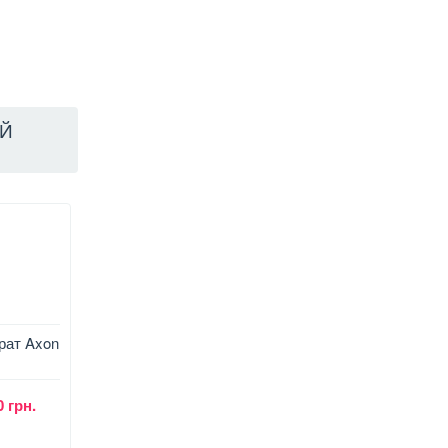
ОЙ
рат Axon
Часовая алкалиновая
Слуховой аппарат
батарейка G13 Mastak
XINGMA ХМ - 909E
0 грн.
80 грн.
530 грн.