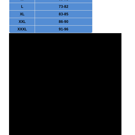
L
73-82
XL
83-85
XXL
86-90
XXXL
91-96