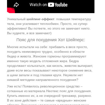
Уникальный
шейпинг-эффект
: повышая температуру
тела, они усиливают теплообмен. Просто, но супер-
эффективно! Вы потеете, но этого не замечает никто.
Вы худеете, и все замечают)
Пояс для похудения Хот Шейперс:
Многие испытали на себе: прибавить в весе просто,
похудеть неимоверно трудно, особенно в области
бедер и живота. Женские гормоны программируют
именно такую модель отложения жира. Бедра
продолжают колыхаться, как кисель, животик выпирает,
даже если весы показывают некоторое снижение веса,
а щеки запали и под глазами круги. Неужели нет
никакой методики направленного похудения?
Уже есть! Появилось революционное средство –
сотканные из материала Неотекс пояс для похудения.
Купить именно их, а не очередной тренажер, разумно.
В их зоне действия – те самые «вредные» женские
области. Тренажеры подкачают и приподнимут ваши