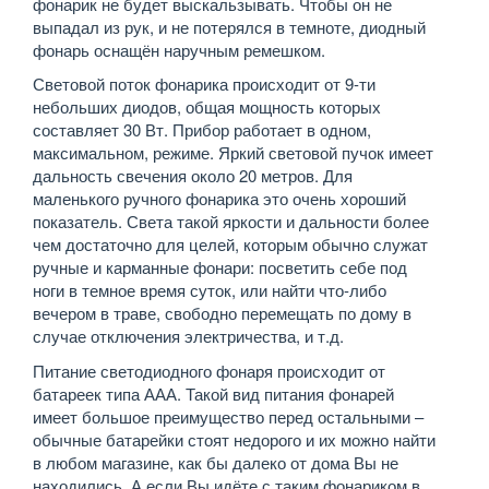
фонарик не будет выскальзывать. Чтобы он не
выпадал из рук, и не потерялся в темноте, диодный
фонарь оснащён наручным ремешком.
Световой поток фонарика происходит от 9-ти
небольших диодов, общая мощность которых
составляет 30 Вт. Прибор работает в одном,
максимальном, режиме. Яркий световой пучок имеет
дальность свечения около 20 метров. Для
маленького ручного фонарика это очень хороший
показатель. Света такой яркости и дальности более
чем достаточно для целей, которым обычно служат
ручные и карманные фонари: посветить себе под
ноги в темное время суток, или найти что-либо
вечером в траве, свободно перемещать по дому в
случае отключения электричества, и т.д.
Питание светодиодного фонаря происходит от
батареек типа ААА. Такой вид питания фонарей
имеет большое преимущество перед остальными –
обычные батарейки стоят недорого и их можно найти
в любом магазине, как бы далеко от дома Вы не
находились. А если Вы идёте с таким фонариком в